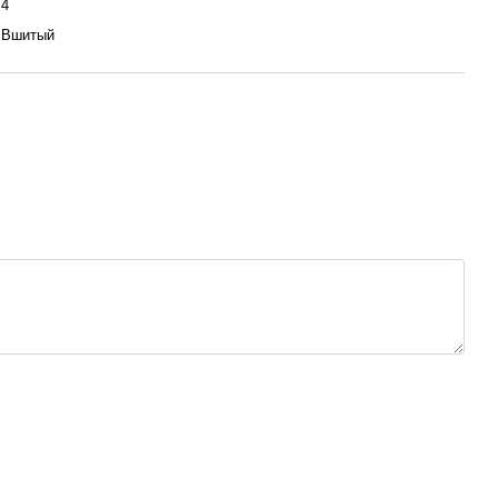
4
Вшитый