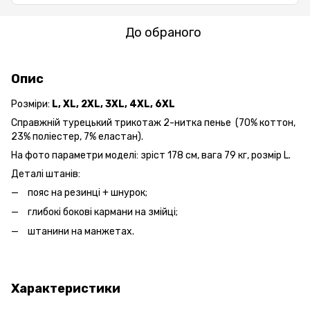
До обраного
Опис
Розміри:
L, XL, 2XL, 3XL, 4XL, 6XL
Справжній турецький трикотаж 2-нитка пенье (70% коттон,
23% поліестер, 7% еластан).
На фото параметри моделі: зріст 178 см, вага 79 кг, розмір L.
Деталі штанів:
пояс на резинці + шнурок;
глибокі бокові кармани на змійці;
штанини на манжетах.
Характеристики