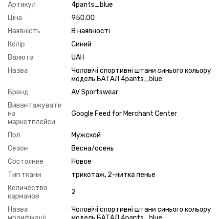
Артикул
4pants_blue
Ціна
950.00
Наявність
В наявності
Колір
Синий
Валюта
UAH
Назва
Чоловічі спортивні штани синього кольору
модель БАТАЛ 4pants_blue
Бренд
AV Sportswear
Вивантажувати
на
Google Feed for Merchant Center
маркетплейси
Пол
Мужской
Сезон
Весна/осень
Состояние
Новое
Тип ткани
трикотаж, 2-нитка пенье
Количество
2
карманов
Назва
Чоловічі спортивні штани синього кольору
модифікації
модель БАТАЛ 4pants_blue