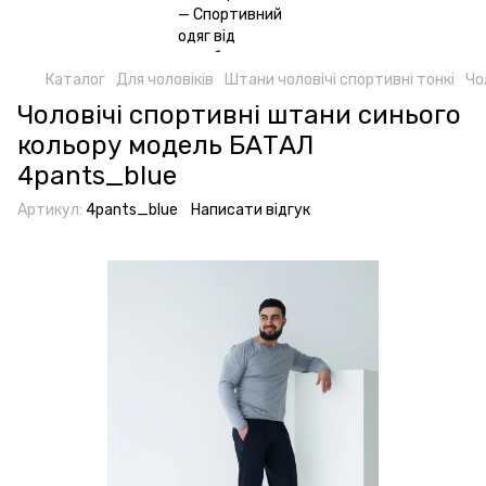
Каталог
Для чоловіків
Штани чоловічі спортивні тонкі
Чо
Чоловічі спортивні штани синього
кольору модель БАТАЛ
4pants_blue
Артикул:
4pants_blue
Написати відгук