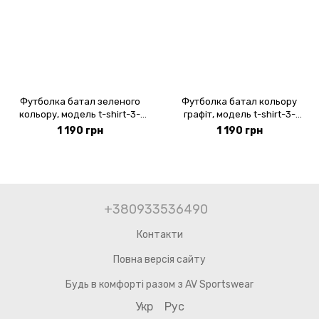
Футболка батал зеленого
Футболка батал кольору
кольору, модель t-shirt-3-
графіт, модель t-shirt-3-
batal-green
batal-graphite
1 190 грн
1 190 грн
+380933536490
Контакти
Повна версія сайту
Будь в комфорті разом з AV Sportswear
Укр
Рус