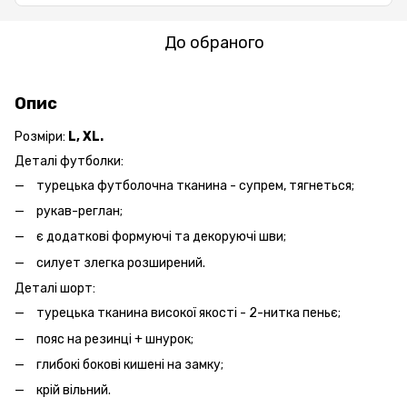
До обраного
Опис
Розміри:
L, XL.
Деталі футболки:
турецька футболочна тканина - супрем, тягнеться;
рукав-реглан;
є додаткові формуючі та декоруючі шви;
силует злегка розширений.
Деталі шорт:
турецька тканина високої якості - 2-нитка пеньє;
пояс на резинці + шнурок;
глибокі бокові кишені на замку;
крій вільний.