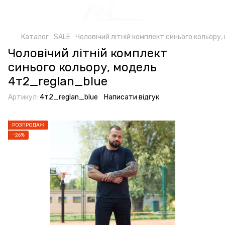
Каталог
SALE
Чоловічий літній комплект синього кольору
Чоловічий літній комплект
синього кольору, модель
4т2_reglan_blue
Артикул:
4т2_reglan_blue
Написати відгук
РОЗПРОДАЖ
−26%