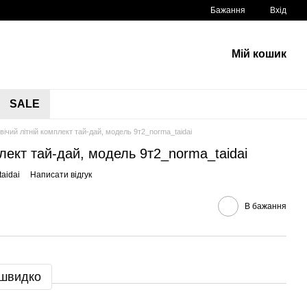
Бажання
Вхід
Мій кошик
SALE
вічий літній комплект тай-дай, модель 9т2_norma_taidai
плект тай-дай, модель 9т2_norma_taidai
aidai
Написати відгук
В бажання
 швидко