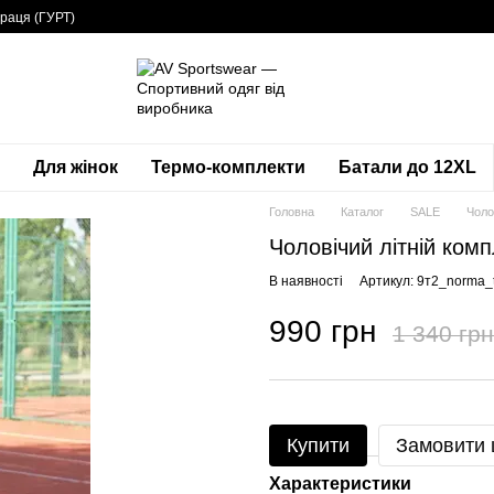
раця (ГУРТ)
Для жінок
Термо-комплекти
Батали до 12XL
Головна
Каталог
SALE
Чоло
Чоловічий літній ком
В наявності
Артикул: 9т2_norma_t
990 грн
1 340 грн
Купити
Замовити
Характеристики