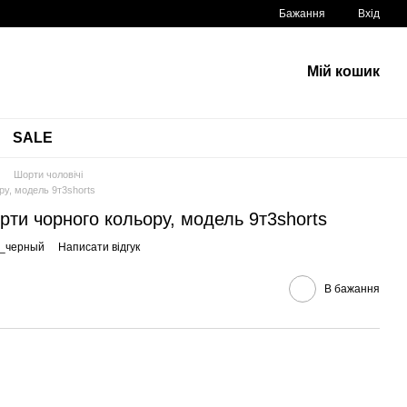
Бажання
Вхід
Мій кошик
SALE
Шорти чоловічі
ру, модель 9т3shorts
орти чорного кольору, модель 9т3shorts
s_черный
Написати відгук
В бажання