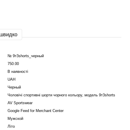
 швидко
№ 9т3shorts_черный
750.00
В наявності
UAH
Черный
Чоловічі спортивні шорти чорного кольору, модель 9т3shorts
AV Sportswear
Google Feed for Merchant Center
Мужской
Літо