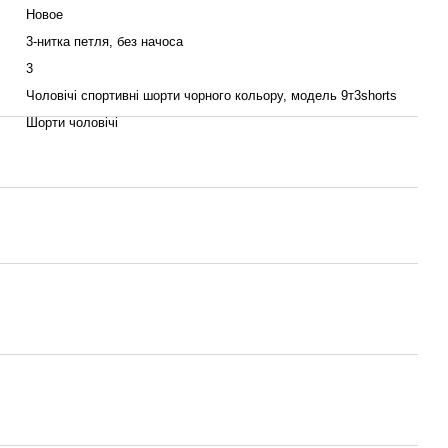
Новое
3-нитка петля, без начоса
3
Чоловічі спортивні шорти чорного кольору, модель 9т3shorts
Шорти чоловічі