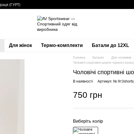
раця (ГУРТ)
Для жінок
Термо-комплекти
Батали до 12XL
Головна
Каталог
Для чоловіків
Чоловічі спортивні шорти чорного кольо
Чоловічі спортивні ш
В наявності
Артикул: № 9т3short
750 грн
Виберіть колір