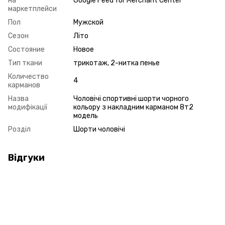
на
Google Feed for Merchant Center
маркетплейси
Пол
Мужской
Сезон
Літо
Состояние
Новое
Тип ткани
трикотаж, 2-нитка пенье
Количество
4
карманов
Назва
Чоловічі спортивні шорти чорного
модифікації
кольору з накладним карманом 8т2
модель
Розділ
Шорти чоловічі
Відгуки