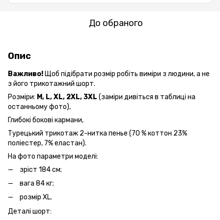
До обраного
Опис
Важливо!
Щоб підібрати розмір робіть виміри з людини, а не
з його трикотажний шорт.
Розміри:
M, L, XL, 2XL,
3XL
(заміри дивіться в таблиці на
останньому фото),
Глибокі бокові кармани,
Турецький трикотаж 2-нитка пенье (70 % коттон 23%
поліестер, 7% еластан).
На фото параметри моделі:
зріст 184 см;
вага 84 кг;
розмір XL.
Деталі шорт: