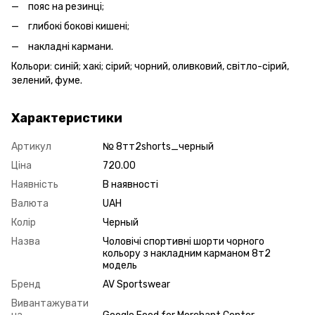
пояс на резинці;
глибокі бокові кишені;
накладні кармани.
Кольори: синій; хакі; сірий; чорний, оливковий, світло-сірий,
зелений, фуме.
Характеристики
Артикул
№ 8тт2shorts_черный
Ціна
720.00
Наявність
В наявності
Валюта
UAH
Колір
Черный
Назва
Чоловічі спортивні шорти чорного
кольору з накладним карманом 8т2
модель
Бренд
AV Sportswear
Вивантажувати