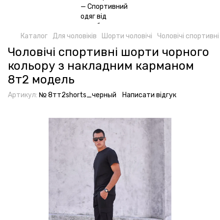
Каталог
Для чоловіків
Шорти чоловічі
Чоловічі спортивн
Чоловічі спортивні шорти чорного
кольору з накладним карманом
8т2 модель
Артикул:
№ 8тт2shorts_черный
Написати відгук