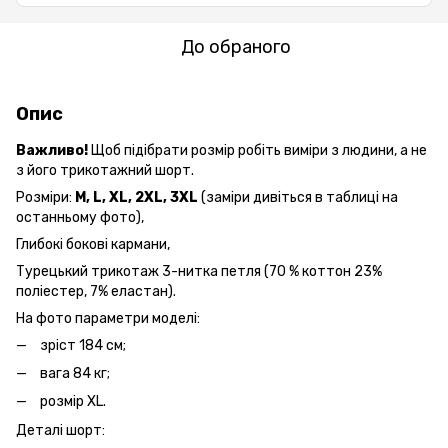
До обраного
Опис
Важливо!
Щоб підібрати розмір робіть виміри з людини, а не
з його трикотажний шорт.
Розміри:
M, L, XL, 2XL,
3XL
(заміри дивіться в таблиці на
останньому фото),
Глибокі бокові кармани,
Турецький трикотаж 3-нитка петля (70 % коттон 23%
поліестер, 7% еластан).
На фото параметри моделі:
зріст 184 см;
вага 84 кг;
розмір XL.
Деталі шорт: