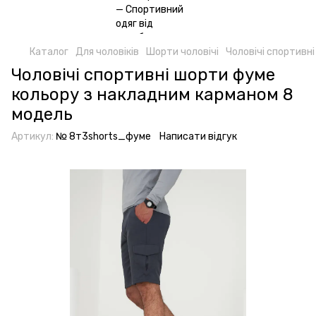
Каталог
Для чоловіків
Шорти чоловічі
Чоловічі спортивн
Чоловічі спортивні шорти фуме
кольору з накладним карманом 8
модель
Артикул:
№ 8т3shorts_фуме
Написати відгук