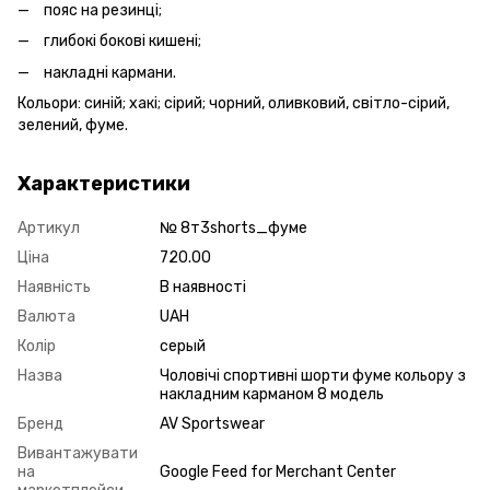
пояс на резинці;
глибокі бокові кишені;
накладні кармани.
Кольори: синій; хакі; сірий; чорний, оливковий, світло-сірий,
зелений, фуме.
Характеристики
Артикул
№ 8т3shorts_фуме
Ціна
720.00
Наявність
В наявності
Валюта
UAH
Колір
серый
Назва
Чоловічі спортивні шорти фуме кольору з
накладним карманом 8 модель
Бренд
AV Sportswear
Вивантажувати
на
Google Feed for Merchant Center