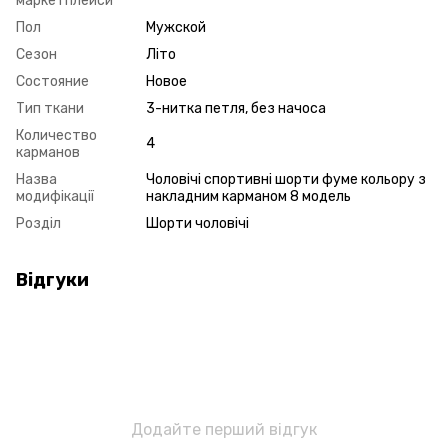
маркетплейси
Пол
Мужской
Сезон
Літо
Состояние
Новое
Тип ткани
3-нитка петля, без начоса
Количество
4
карманов
Назва
Чоловічі спортивні шорти фуме кольору з
модифікації
накладним карманом 8 модель
Розділ
Шорти чоловічі
Відгуки
Додайте перший відгук