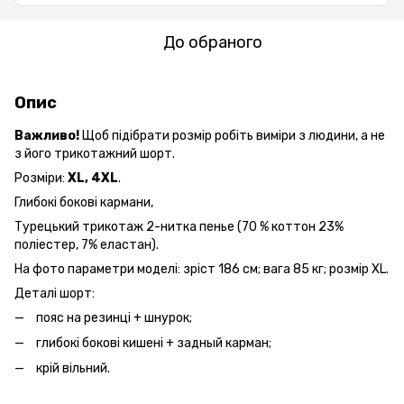
До обраного
Опис
Важливо!
Щоб підібрати розмір робіть виміри з людини, а не
з його трикотажний шорт.
Розміри:
XL, 4XL
.
Глибокі бокові кармани,
Турецький трикотаж 2-нитка пенье (70 % коттон 23%
поліестер, 7% еластан).
На фото параметри моделі: зріст 186 см; вага 85 кг; розмір XL.
Деталі шорт:
пояс на резинці + шнурок;
глибокі бокові кишені + задный карман;
крій вільний.