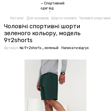
Каталог
Для чоловіків
Шорти чоловічі
Чоловічі спортивн
Чоловічі спортивні шорти
зеленого кольору, модель
9т2shorts
Артикул:
№ 9т2shorts_зеленый
Написати відгук