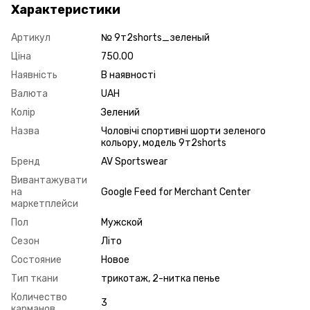
Характеристики
Артикул
№ 9т2shorts_зеленый
Ціна
750.00
Наявність
В наявності
Валюта
UAH
Колір
Зелений
Назва
Чоловічі спортивні шорти зеленого
кольору, модель 9т2shorts
Бренд
AV Sportswear
Вивантажувати
на
Google Feed for Merchant Center
маркетплейси
Пол
Мужской
Сезон
Літо
Состояние
Новое
Тип ткани
трикотаж, 2-нитка пенье
Количество
3
карманов