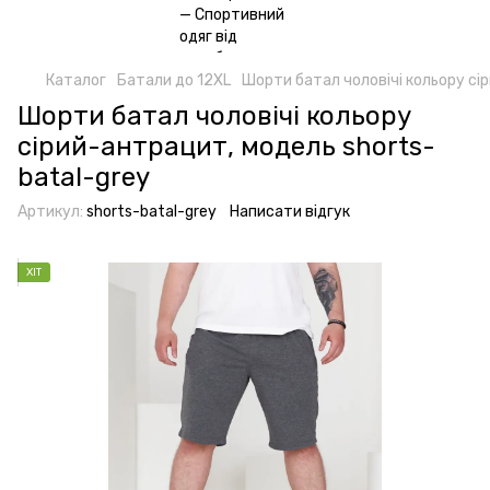
Каталог
Батали до 12XL
Шорти батал чоловічі кольору сі
Шорти батал чоловічі кольору
сірий-антрацит, модель shorts-
batal-grey
Артикул:
shorts-batal-grey
Написати відгук
ХІТ