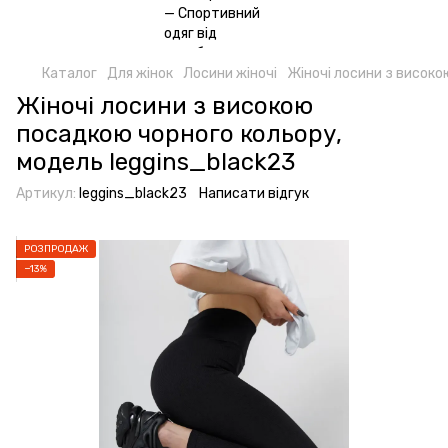
Каталог
Для жінок
Лосини жіночі
Жіночі лосини з високо
Жіночі лосини з високою
посадкою чорного кольору,
модель leggins_black23
Артикул:
leggins_black23
Написати відгук
РОЗПРОДАЖ
−13%