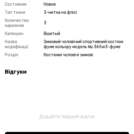
Состояние
Новое
Тип ткани
3-нитка на флісі
Количество
3
карманов
Капюшон
Вшитый
Назва
Зимовий чоловічий спортивний костюм
модифікації
фуме кольору модель № 365w3-фуме
Розділ
Костюми чоловічі зимові
Відгуки
Додайте перший відгук