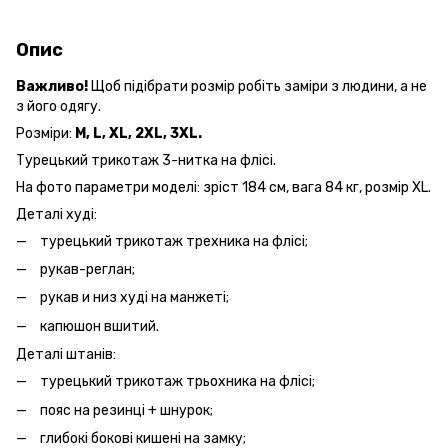
Опис
Важливо!
Щоб підібрати розмір робіть заміри з людини, а не
з його одягу.
Розміри:
M, L, XL, 2XL, 3XL.
Турецький трикотаж 3-нитка на флісі.
На фото параметри моделі: зріст 184 см, вага 84 кг, розмір ХL.
Деталі худі:
турецький трикотаж трехника на флісі;
рукав-реглан;
рукав и низ худі на манжеті;
капюшон вшитий.
Деталі штанів:
турецький трикотаж трьохника на флісі;
пояс на резинці + шнурок;
глибокі бокові кишені на замку;