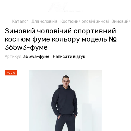
Каталог
Для чоловіків
Костюми чоловічі зимові
Зимовий 
Зимовий чоловічий спортивний
костюм фуме кольору модель №
365w3-фуме
Артикул:
365w3-фуме
Написати відгук
−20%