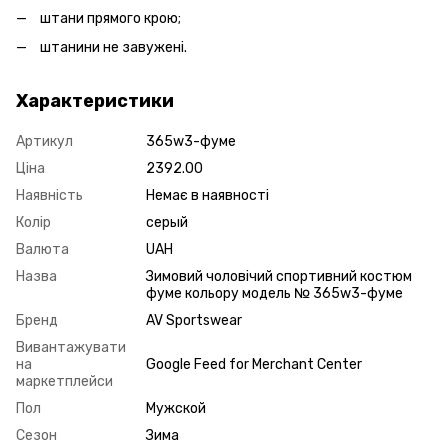
штани прямого крою;
штанини не завужені.
Характеристики
Артикул
365w3-фуме
Ціна
2392.00
Наявність
Немає в наявності
Колір
серый
Валюта
UAH
Назва
Зимовий чоловічий спортивний костюм
фуме кольору модель № 365w3-фуме
Бренд
AV Sportswear
Вивантажувати
на
Google Feed for Merchant Center
маркетплейси
Пол
Мужской
Сезон
Зима